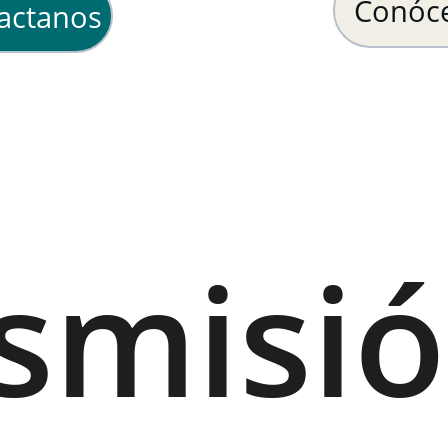
Conóc
actanos
smisió