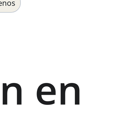
enos
n en 