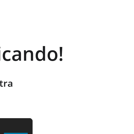
icando!
tra 