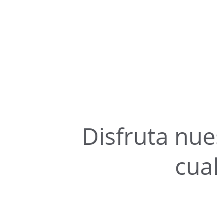
Disfruta nue
cua