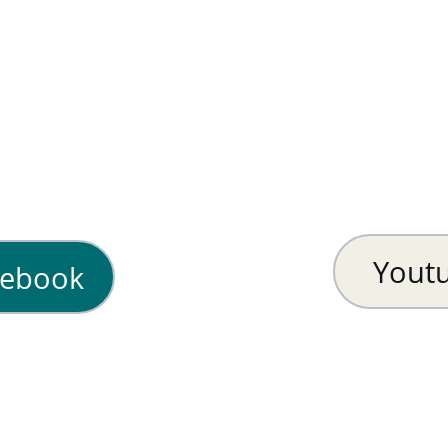
Yout
cebook