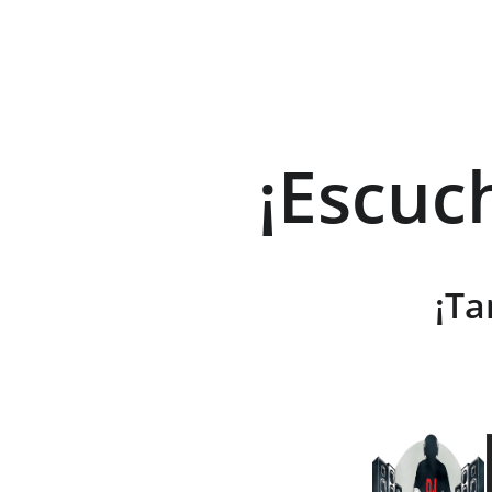
¡Escuc
¡Ta