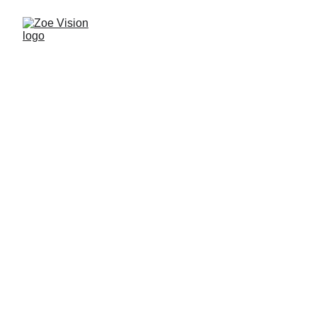
Bienvenidos a 
Zoe Visión
Televisión cristiana que transmite vida, fe 