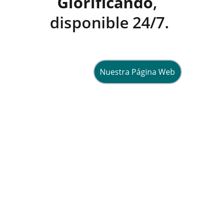
Glorificando
, 
disponible 24/7.
Nuestra Página Web
Esperanza
Compartiendo fe y vida en Cristo 
diariamente.