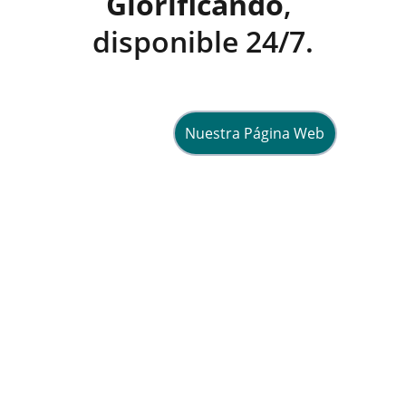
Glorificando
, 
disponible 24/7.
Nuestra Página Web
Esperanza
Compartiendo fe y vida en Cristo 
diariamente.