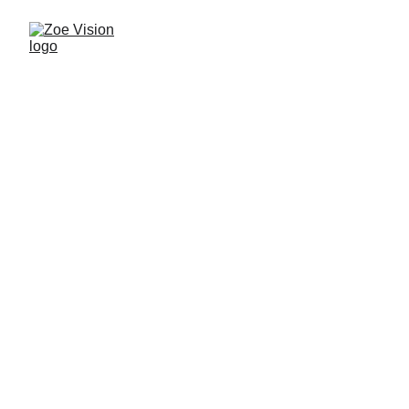
Bienvenidos a 
Zoe Visión
Televisión cristiana que transmite vida, fe 