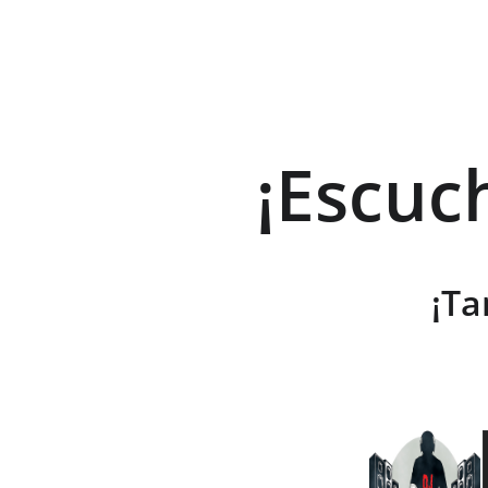
¡Escuc
¡Ta