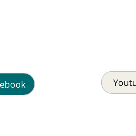
Yout
cebook