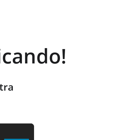
icando!
tra 