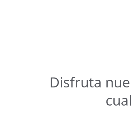
Disfruta nue
cua