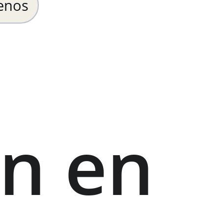
enos
n en 