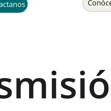
Conóc
actanos
smisió