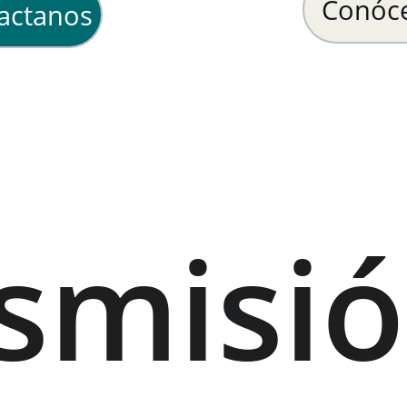
Conóc
actanos
smisió