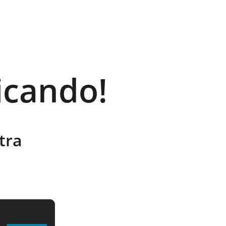
icando!
tra 