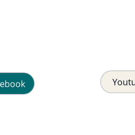
Yout
cebook