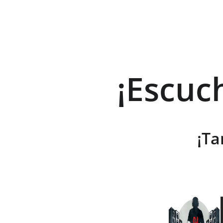
¡Escuc
¡Ta