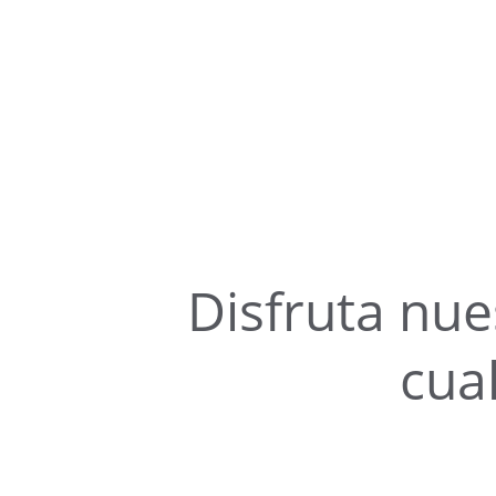
Disfruta nue
cua