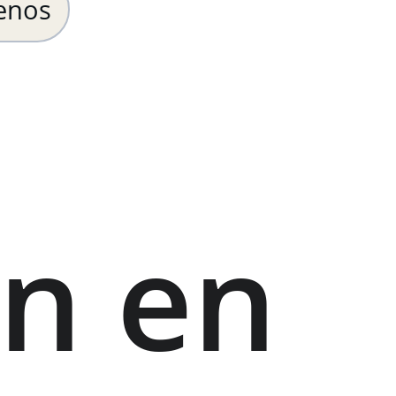
enos
n en 