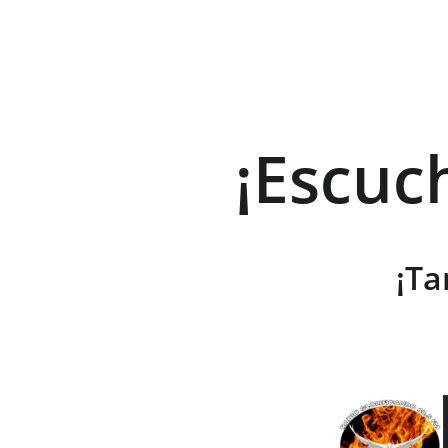
¡Escuc
¡Ta