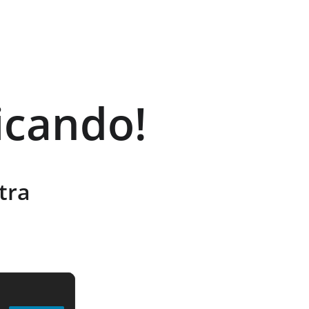
icando!
tra 