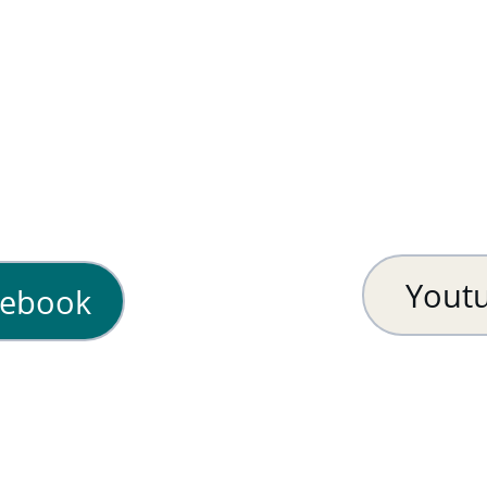
Yout
cebook