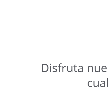
Disfruta nue
cua