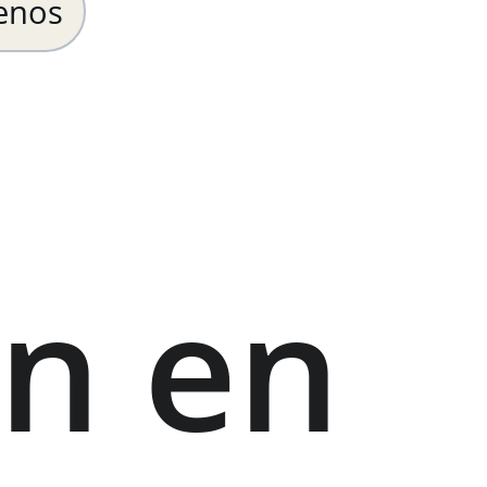
enos
n en 