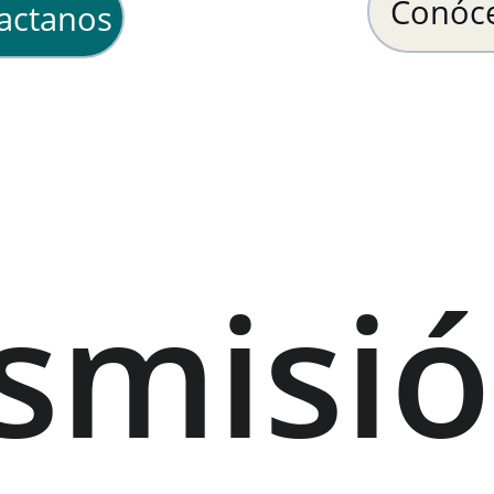
Conóc
actanos
smisió