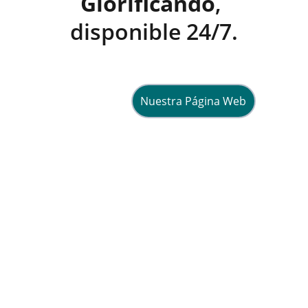
Glorificando
, 
disponible 24/7.
Nuestra Página Web
Esperanza
Compartiendo fe y vida en Cristo 
diariamente.