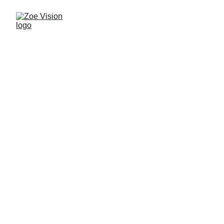
Bienvenidos a 
Zoe Visión
Televisión cristiana que transmite vida, fe 