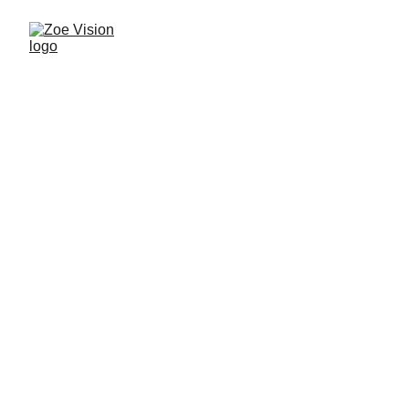
Bienvenidos a 
Zoe Visión
Televisión cristiana que transmite vida, fe 