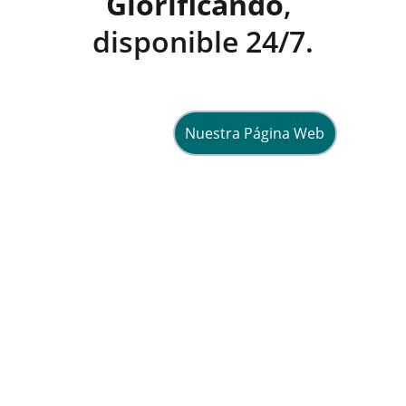
Glorificando
, 
disponible 24/7.
Nuestra Página Web
Esperanza
Compartiendo fe y vida en Cristo 
diariamente.