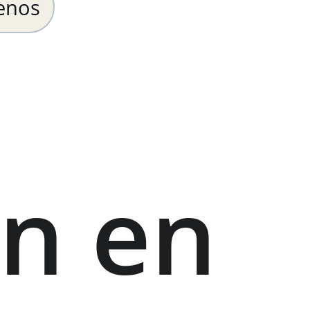
enos
n en 