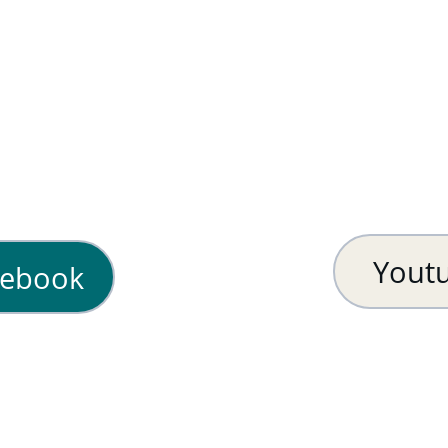
Yout
cebook