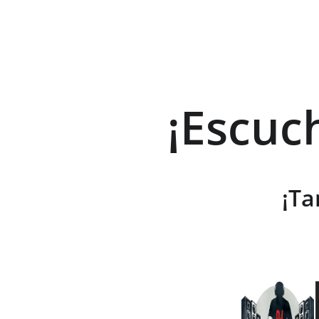
¡Escuc
¡Ta