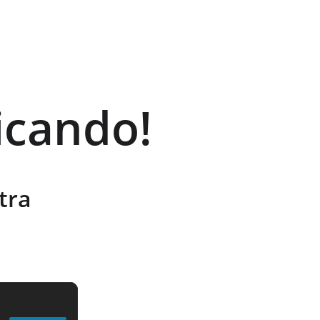
icando!
tra 