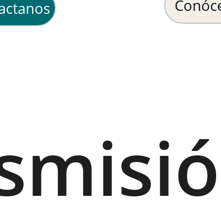
Conóc
actanos
smisió