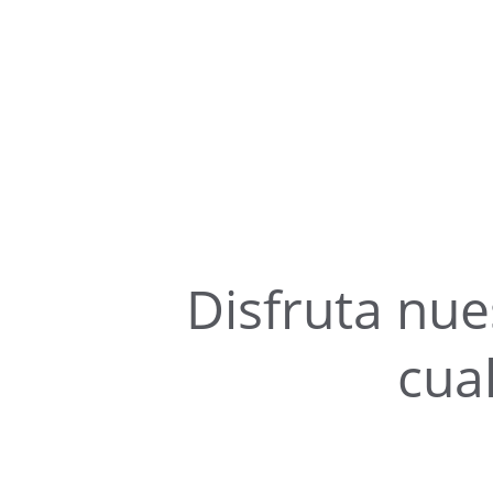
Disfruta nue
cua