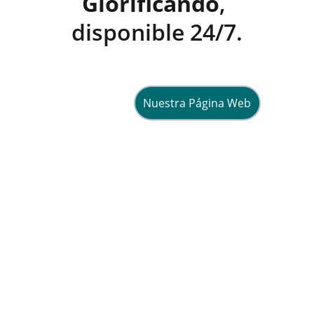
Glorificando
, 
disponible 24/7.
Nuestra Página Web
Esperanza
Compartiendo fe y vida en Cristo 
diariamente.