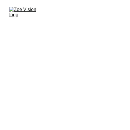
Bienvenidos a 
Zoe Visión
Televisión cristiana que transmite vida, fe 