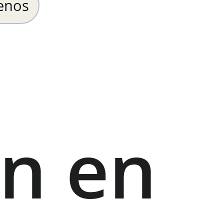
enos
n en 