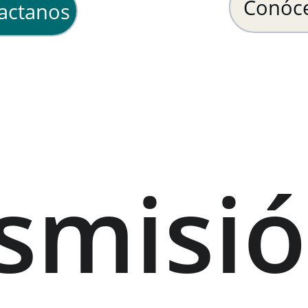
Conóc
actanos
smisió