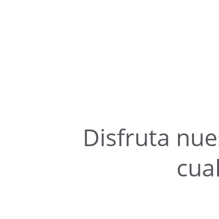
Disfruta nue
cua