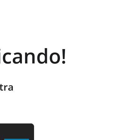
icando!
tra 