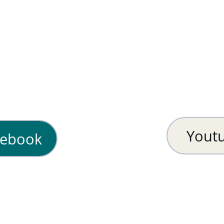
Yout
cebook