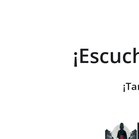
¡Escuc
¡Ta