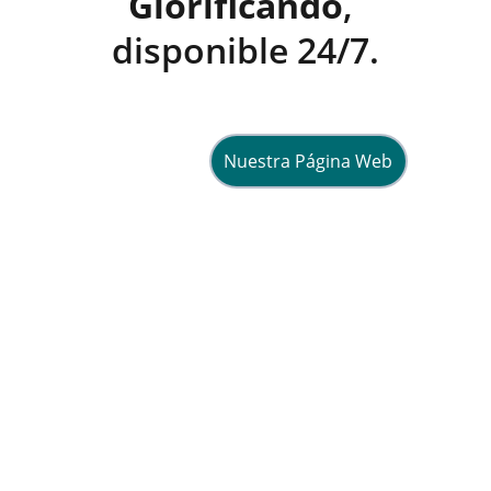
Glorificando
, 
disponible 24/7.
Nuestra Página Web
Esperanza
Compartiendo fe y vida en Cristo 
diariamente.