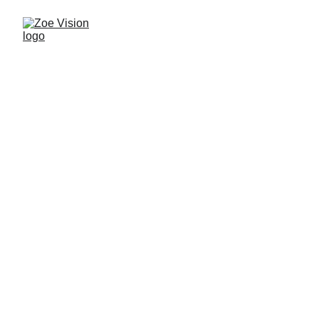
Bienvenidos a 
Zoe Visión
Televisión cristiana que transmite vida, fe 