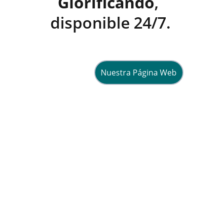
Glorificando
, 
disponible 24/7.
Nuestra Página Web
Esperanza
Compartiendo fe y vida en Cristo 
diariamente.