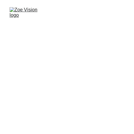
Bienvenidos a 
Zoe Visión
Televisión cristiana que transmite vida, fe 