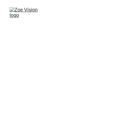
Bienvenidos a 
Zoe Visión
Televisión cristiana que transmite vida, fe 