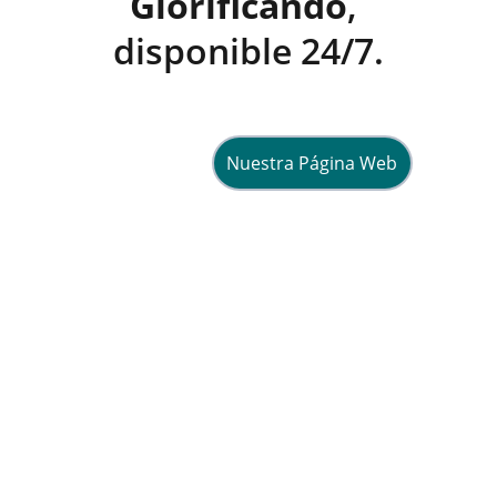
Glorificando
, 
disponible 24/7.
Nuestra Página Web
Esperanza
Compartiendo fe y vida en Cristo 
diariamente.