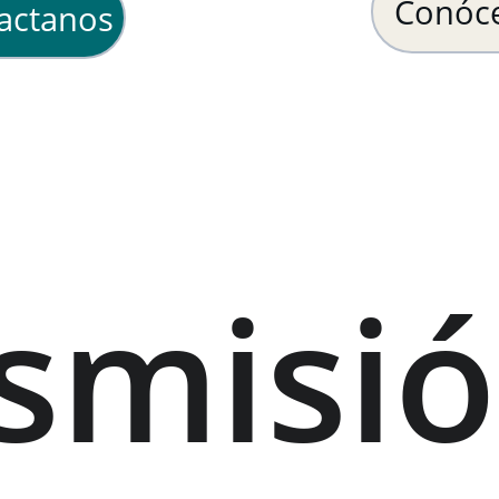
Conóc
actanos
smisió