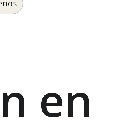
enos
n en 