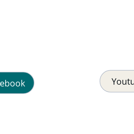
Yout
cebook