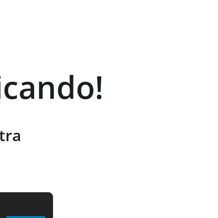
icando!
tra 