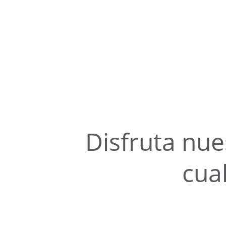
Disfruta nue
cua