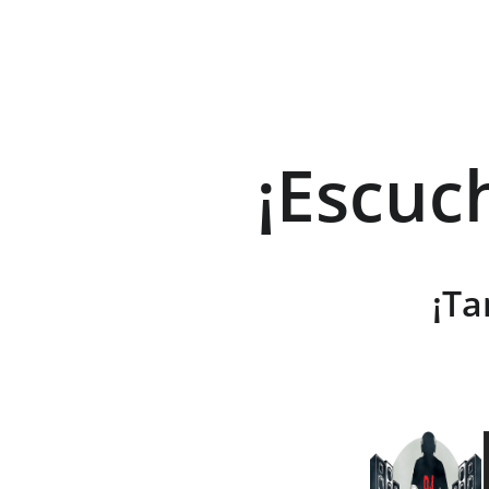
¡Escuc
¡Ta