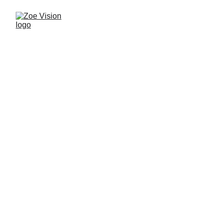
Bienvenidos a 
Zoe Visión
Televisión cristiana que transmite vida, fe 