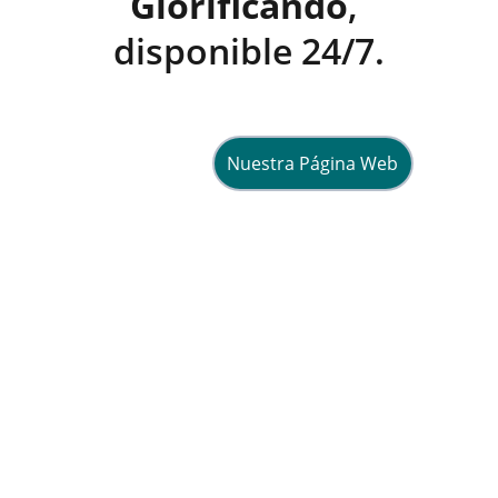
Glorificando
, 
disponible 24/7.
Nuestra Página Web
Esperanza
Compartiendo fe y vida en Cristo 
diariamente.